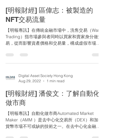
[明報財經] 區偉志：被製造的
NFT交易流量
【明報專訊】在傳統金融市場中，洗售交易（Wash
Trading）指市場參與者同時以買家和賣家身分做交
易，從而影響資產價格和交易量，構成虛假市場資
訊，誤導其他投資者。在股票市場，莊家把細價股
舞高弄低，構造虛假交易，實屬刑事罪行。但在其
他資產市場，監管沒那麼嚴格，更易被莊家操...
Digital Asset Society Hong Kong
Aug 29, 2022
1 min read
[明報財經] 潘俊文：了解自動化
做市商
【明報專訊】自動化做市商Automated Market
Maker（AMM ）是去中心化交易所（DEX）和加密
貨幣市場不可或缺的技術之一。在去中心化金融
（DeFi）的熱潮下，Uniswap 及 Pancake Swap等