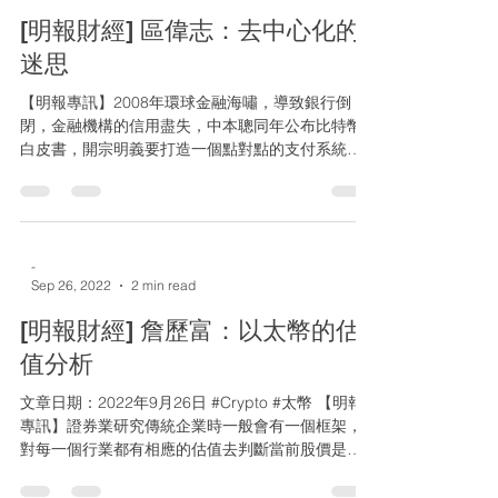
[明報財經] 區偉志：去中心化的
迷思
【明報專訊】2008年環球金融海嘯，導致銀行倒
閉，金融機構的信用盡失，中本聰同年公布比特幣
白皮書，開宗明義要打造一個點對點的支付系統，
以避開中心化的傳統金融體系，更不受任何實體規
管。去中心化解決了傳統中心化眾多問題，例如安
全和信任問題，建立毋須授權（permissionle...
-
Sep 26, 2022
2 min read
[明報財經] 詹歷富：以太幣的估
值分析
文章日期：2022年9月26日 #Crypto #太幣 【明報
專訊】證券業研究傳統企業時一般會有一個框架，
對每一個行業都有相應的估值去判斷當前股價是否
合理，即使新興的行業如生物科技、未盈利的互聯
網公司，業內亦有一直為它們研究出新的估值方