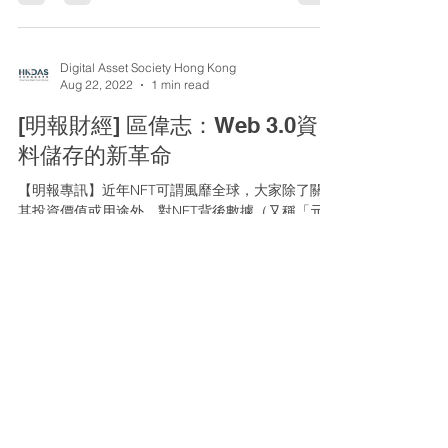
DEX由2021年開始展現了龐大的交易量和流動性。
D...
Digital Asset Society Hong Kong
Aug 22, 2022
1 min read
[明報財經] 區偉志：Web 3.0資
料儲存的新革命
【明報專訊】近年NFT可謂風靡全球，大家除了關注
其投資價值或用途外，對NFT背後數據（又稱「元數
據」，metadata）的儲存方式又有多少了解？NFT
元數據是指有關NFT的各項數據，包括NFT的名字、
發行量、描述信息、媒體文件連結等，但NFT本身的
圖像檔案或媒體文件實在太大...
hkdasinfo
Aug 15, 2022
1 min read
[明報財經] 詹歷富：數碼資產在
資產配置中的理想比例