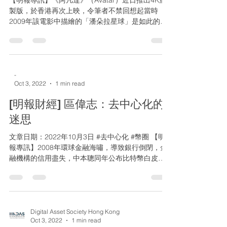
【明報專訊】《阿凡達》（Avatar）近日推出4K重
製版，於香港再次上映，令筆者不禁回想起當時
2009年該電影中描繪的「潘朵拉星球」是如此的引
人入勝。經過十多年的科技發展，虛實合一的「元
宇宙」平台（Metaverse）對大家來說已經不再是遙
不可及的概念，我們可以在「元宇宙」...
-
Oct 3, 2022
1 min read
[明報財經] 區偉志：去中心化的
迷思
文章日期：2022年10月3日 #去中心化 #幣圈 【明
報專訊】2008年環球金融海嘯，導致銀行倒閉，金
融機構的信用盡失，中本聰同年公布比特幣白皮
書，開宗明義要打造一個點對點的支付系統，以避
開中心化的傳統金融體系，更不受任何實體規管。
去中心化解決了傳統中心化眾多問題，例如安...
Digital Asset Society Hong Kong
Oct 3, 2022
1 min read