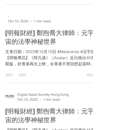
立軟件開發公司。...
-
Oct 10, 2022
1 min read
[明報財經] 鄭煦喬大律師：元宇
宙的法學神秘世界
文章日期：2022年10月10日 #Metaverse #元宇宙
【明報專訊】《阿凡達》（Avatar）近日推出4K重
製版，於香港再次上映，令筆者不禁回想起當時
2009年該電影中描繪的「潘朵拉星球」是如此的引
人入勝。經過十多年的科技發展，虛實合一的「元
宇宙」平台（Metav...
Digital Asset Society Hong Kong
Oct 10, 2022
1 min read
[明報財經] 鄭煦喬大律師：元宇
宙的法學神秘世界