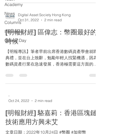
Academy
News
Digital Asset Society Hong Kong
Oct 31, 2022
2 min read
Columns
[明報財經] 區偉志：幣圈最好的
Interviews
時候
Career Day
【明報專訊】筆者早前出席香港數碼資產學會就職
典禮，並在台上致辭，勉勵年輕人找緊機遇，因為
數碼資產行業在急速發展，香港極需要這方面的人
才。現在正是加密貨幣的嚴冬(crypto winter)，我們
還鼓勵年輕人入行，是否已不合時宜?...
-
Oct 24, 2022
2 min read
[明報財經] 駱嘉莉：香港區塊鏈
技術應用方興未艾
文章日期：2022年10月24日 #幣圈 #加密幣