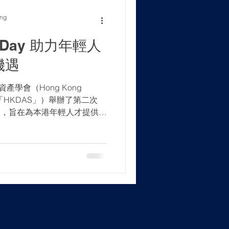
ong
r Day 助力年輕人
機遇
資產學會（Hong Kong
ty，簡稱「HKDAS」）舉辦了第二次
招聘活動，旨在為本港年輕人才提供認
平台。本次活動有超過15家