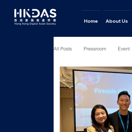
Home
About Us
All Posts
Pressroom
Event
Youth Academy
News