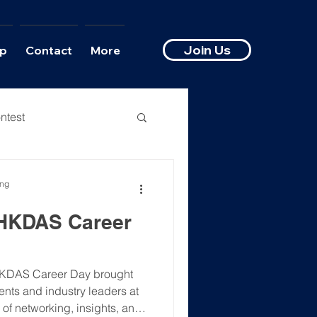
Join Us
p
Contact
More
ntest
ong
 HKDAS Career
HKDAS Career Day brought
ents and industry leaders at
 of networking, insights, and