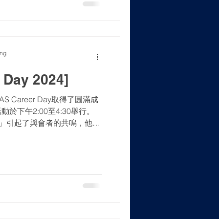
ong
 Day 2024]
S Career Day取得了圓滿成
於下午2:00至4:30舉行。
會」引起了與會者的共鳴，他們
創新。活動的一大亮點是香港
主管何泓...