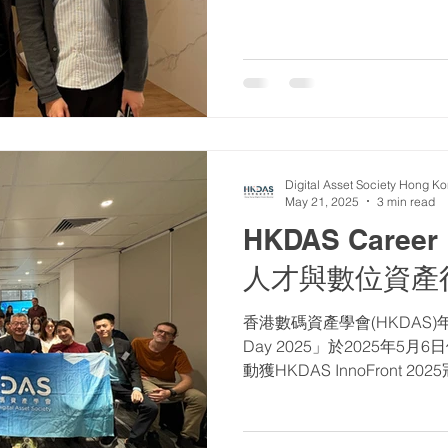
career opportunities in the 
space. Highlights: ✅ Firesi
invaluable perspectives fro
Williams), who shared expert
blockchain and emerging te
Over 100+ participants conn
Digital Asset Society Hong K
May 21, 2025
3 min read
HKDAS Career
人才與數位資產
香港數碼資產學會(HKDAS)年度
Day 2025」於2025年
動獲HKDAS InnoFront 2
持。活動於下午2時至5時舉
業生及年輕專...