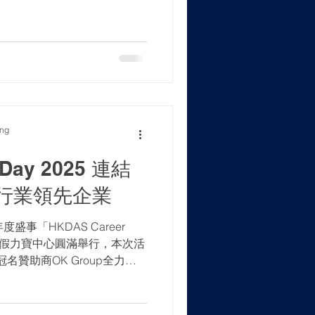
Web3 and digital innovation
de Chat: Attendees gained
m Jason Chan (Partner, Howse
ise on navigating careers in
chnologies. ✅ Networking:
ected with re
ong
 Day 2025 連結
行業領先企業
盛事「HKDAS Career
5月6日假力寶中心圓滿舉行，本次活
025冠名贊助商OK Group全力支
行，吸引逾100名學生、應屆畢