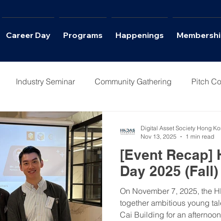
Career Day
Programs
Happenings
Membershi
Industry Seminar
Community Gathering
Pitch Co
Columns
Interviews
Career Day
Digital Asset Society Hong K
Nov 13, 2025
1 min read
[Event Recap]
Day 2025 (Fall)
On November 7, 2025, the 
together ambitious young tal
Cai Building for an afternoon