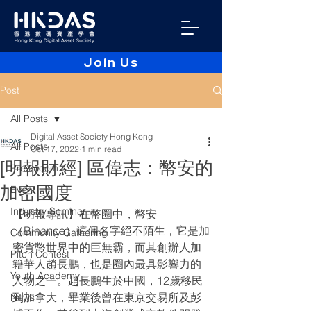
Join Us
Post
All Posts
Digital Asset Society Hong Kong
All Posts
Oct 17, 2022
1 min read
[明報財經] 區偉志：幣安的
Pressroom
加密國度
Event
Industry Seminar
【明報專訊】在幣圈中，幣安
（Binance）這個名字絕不陌生，它是加
Community Gathering
密貨幣世界中的巨無霸，而其創辦人加
Pitch Contest
籍華人趙長鵬，也是圈內最具影響力的
Youth Academy
人物之一。趙長鵬生於中國，12歲移民
到加拿大，畢業後曾在東京交易所及彭
News