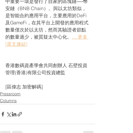
中重要一環是發行了自家的區塊鏈──幣
安鏈（BNB Chain）。與以太坊類似，
是智能合約應用平台，主要應用於DeFi
及GameFi，在其平台上開發的應用程式
數量僅次於以太坊，然而其驗證者節點
的數量過少，被質疑太中心化。
.... 更多 
[原文連結]
香港數碼資產學會共同創辦人 石壁投資
管理(香港)有限公司投資總監
[區偉志 加密解碼]
Pressroom
Columns