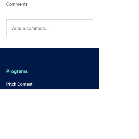
Comments
Write a comment...
Honored to Support the
[Announcement
01 FinTech Excellence
Membership
Awards 2025!
Programs
Pitch Contest
Academy
Internship Program
Happenings