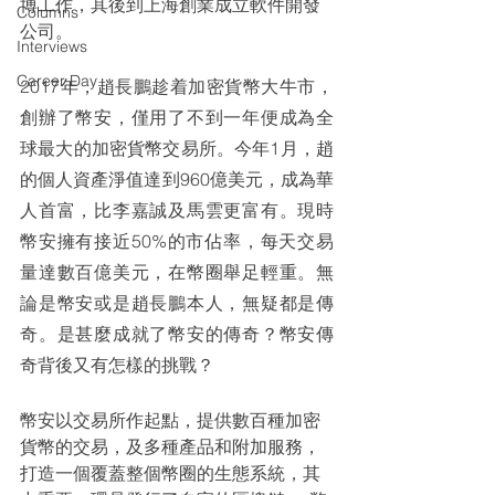
博工作，其後到上海創業成立軟件開發
Columns
公司。
Interviews
Career Day
2017年，趙長鵬趁着加密貨幣大牛市，
創辦了幣安，僅用了不到一年便成為全
球最大的加密貨幣交易所。今年1月，趙
的個人資產淨值達到960億美元，成為華
人首富，比李嘉誠及馬雲更富有。現時
幣安擁有接近50%的市佔率，每天交易
量達數百億美元，在幣圈舉足輕重。無
論是幣安或是趙長鵬本人，無疑都是傳
奇。是甚麼成就了幣安的傳奇？幣安傳
奇背後又有怎樣的挑戰？
幣安以交易所作起點，提供數百種加密
貨幣的交易，及多種產品和附加服務，
打造一個覆蓋整個幣圈的生態系統，其