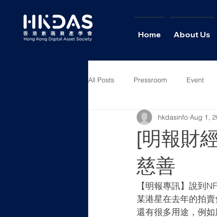
Home
About Us
All Posts
Pressroom
Event
hkdasinfo
Aug 1, 
News
Columns
Intervie
[明報財經
慈善
【明報專訊】說到N
某港星在去年的拍賣會以
還有很多用途，例如用