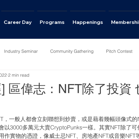
Career Day
Programs
Happenings
Membershi
Industry Seminar
Community Gathering
Pitch Contest
2022
2 min read
ws
Career Day
] 區偉志：NFT除了投資
FT，一般人都會立刻聯想到炒賣，或是藉着幾幅頭像式的N
3000多萬元大賣CryptoPunks一樣。其實NFT除
作實物的憑證，像威士忌NFT、房地產NFT或音樂NFT