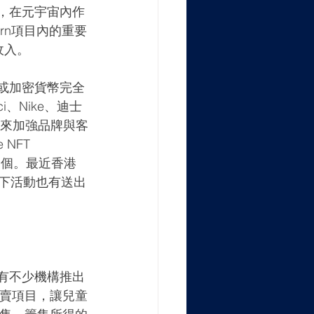
，在元宇宙內作
rn項目內的重要
收入。
或加密貨幣完全
、Nike、迪士
T來加強品牌與客
NFT 
FT一個。最近香港
線下活動也有送出
有不少機構推出
義賣項目，讓兒童