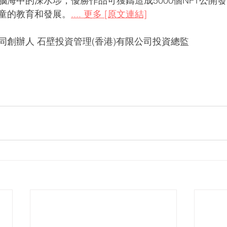
腦海中的深水埗，優勝作品可獲鑄造成5000個NFT公開
童的教育和發展。
.... 更多 [原文連結]
同創辦人 石壁投資管理(香港)有限公司投資總監