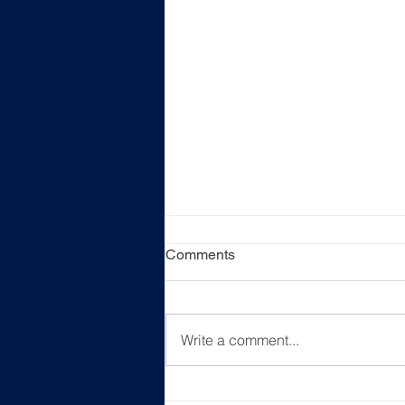
Comments
Write a comment...
[Event Recap] HKDAS Career