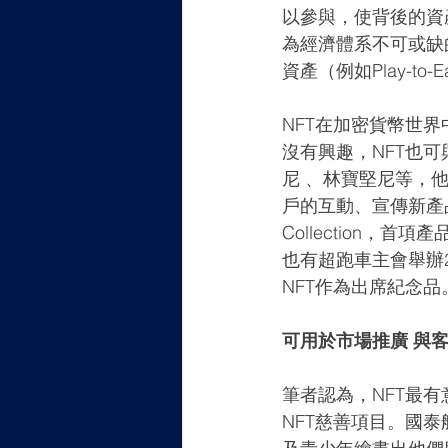
以參與，使背後的資
為經濟體系不可或缺的
資產（例如Play-
NFT在加密貨幣世
沒有興趣，NFT也可
尼 、林寶堅尼等，
戶的互動、宣傳新產品並
Collection，首
也有超跑車主會舉辦
NFT作為出席紀念
可用於市場推廣 與
筆者認為，NFT最
NFT慈善項目。國