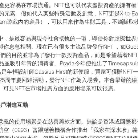
產更容易在市場流通。NFT也可以代表虛擬資產的擁有權
元素。假如代入某些特殊活動及創意，NFT更是X-to-Ea
to-Earn遊戲內的道具），可以用來作為生財工具，不斷賺取
界中，是最容易與現今社會接軌的一環，即使你對虛擬世界
與你息息相關。現在已有很多主流品牌發行NFT ，如Gucci
他們的目的並非為了發行一款投資產品，而是希望藉着NF
吸引年青的消費者。Prada今年便推出了Timecapsule 
項產品是年輕設計師Cassius Hirst的新便服，買家可獲贈N
25周年慶回歸活動，發行NFT作為入場券。本會舉辦的
品。可見NFT在市場推廣方面的應用場景可以很廣。
客戶增進互動
有意義的使用場景是在慈善籌款方面。無論是香港或國際都
泰航空（0293）曾跟慈善機構合作推出「我家在深水埗」