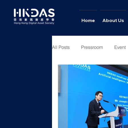
Home
About Us
All Posts
Pressroom
Event
Youth Academy
News