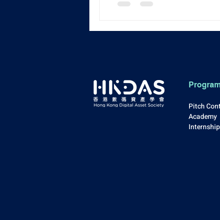
Progra
Pitch Con
Academy
Internshi