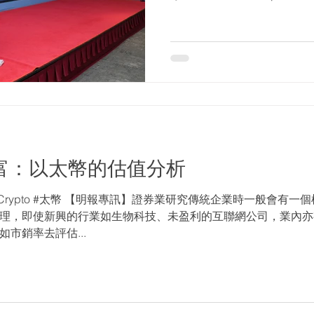
https://www.krip-hk.com/ 季
歷富：以太幣的估值分析
 #Crypto #太幣 【明報專訊】證券業研究傳統企業時一般會有
理，即使新興的行業如生物科技、未盈利的互聯網公司，業內亦
市銷率去評估...