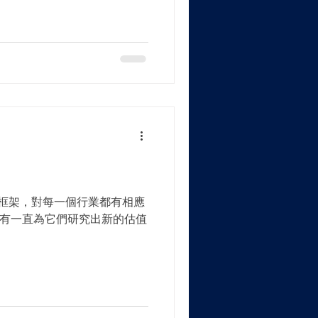
軍：ReelSights AI...
一個框架，對每一個行業都有相應
有一直為它們研究出新的估值