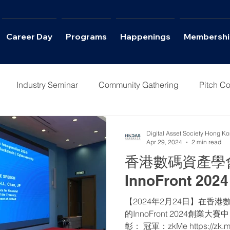
Career Day
Programs
Happenings
Membershi
Industry Seminar
Community Gathering
Pitch Co
Columns
Interviews
Career Day
Digital Asset Society Hong K
Apr 29, 2024
2 min read
香港數碼資產學會
InnoFront 2024
【2024年2月24日】在香港
的InnoFront 2024創
彰： 冠軍：zkMe https://zk.