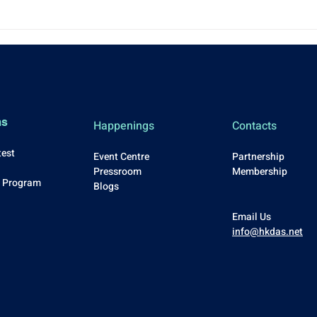
ms
Happenings
Contacts
test
Event Centre
Partnership
Press
room
Membership
p Program
Blo
gs
Email Us
info@hkdas.net