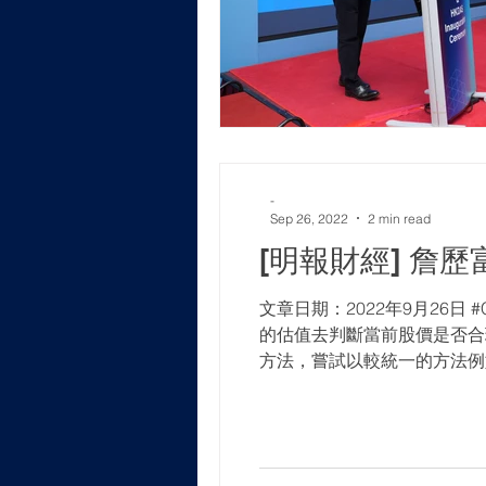
-
Sep 26, 2022
2 min read
[明報財經] 詹
文章日期：2022年9月26日
的估值去判斷當前股價是否合
方法，嘗試以較統一的方法例如