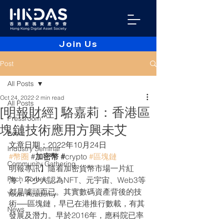
Join Us
Post
All Posts
Oct 24, 2022
2 min read
All Posts
[明報財經] 駱嘉莉：香港區
Pressroom
塊鏈技術應用方興未艾
Event
文章日期：2022年10月24日
Industry Seminar
#幣圈
 #
加密幣 #
crypto 
#區塊鏈
Community Gathering
明報專訊】隨着加密貨幣市場一片紅
Pitch Contest
海，不少人認為NFT、元宇宙、Web3等
都是噱頭而已。其實數碼資產背後的技
Youth Academy
術──區塊鏈，早已在港推行數載，有其
News
發展及潛力。早於2016年，應科院已率