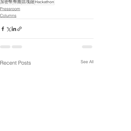
加密幣
幣圈
區塊鏈
Hackathon
Pressroom
Columns
See All
Recent Posts