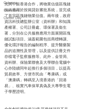
Columns
先與中銀香港合作，將物業估值區塊鏈
技術應用於按揭貸款審批系統，並完成
Interviews
了首宗區塊鏈物業估值。兩年後，政府
Career Day
資訊科技總監辦公室（資科辦）和知識
產權署、公司註冊處、環保署及衞生
署，分別在公共服務應用方面展開區塊
鏈試點項目。涵蓋範圍包括商標轉讓、
優化環評報告的編制程序、提升醫藥製
品的追溯性及管理，以及提供註冊文件
存檔電子監察服務等。此外，金管局、
資科辦、保險業聯會及大學聯合電腦中
心亦陸續同年起推行多個項目，以提高
貿易效率、方便市民由「粵康碼」或
「澳康碼」轉碼至入境香港的「回港
易」、核實汽車保單真偽及大專學生電
子學歷證明。