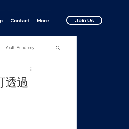
Join Us
p
Contact
More
Youth Academy
可透過
t）的重要性愈來
年從事房地產投
單獨的房地產