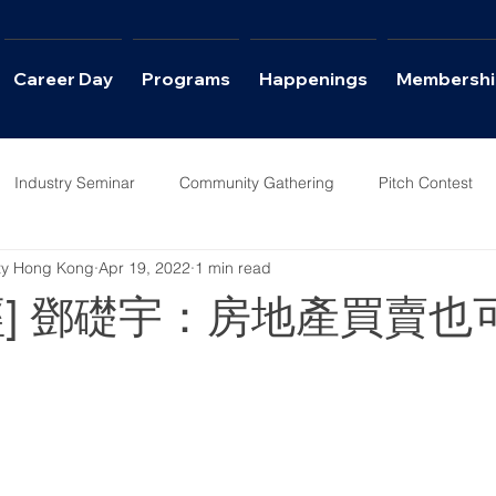
Career Day
Programs
Happenings
Membershi
Industry Seminar
Community Gathering
Pitch Contest
ety Hong Kong
Apr 19, 2022
1 min read
ws
Career Day
經] 鄧礎宇：房地產買賣也
貨幣及區塊鏈興起，學懂投資數碼資產（Digital Asse
們購買和銷售房地產的方式也在不斷變化。正如我過去多
也開始通過房地產的NFT來投資英美海外物業，因為每個