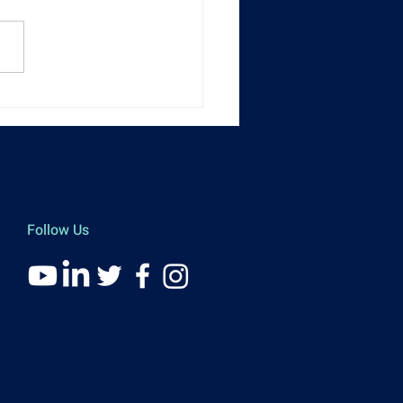
ouncement] HKDAS
ership
Follow Us