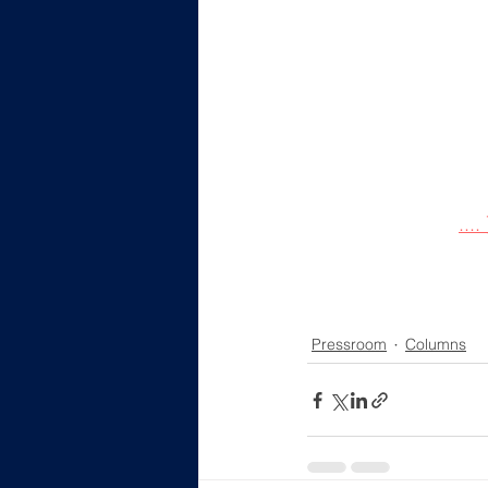
NFT契約都是完全
區塊鏈技術的不斷提
投資地產就是投資將
二」的數碼資產。N
產（Real Ass
外物業NFT契約亦可
處理交易N細節。
..
[鄧礎宇 加密解碼]
香港數碼資產學會執
Pressroom
Columns