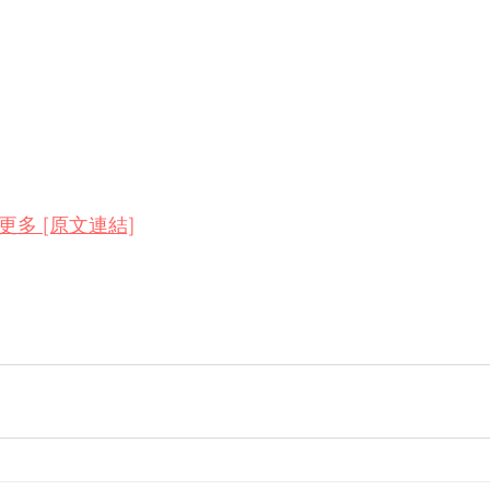
唯一而不可分割的，並可使用區塊鏈追蹤每筆交易。
升，去中心化對傳統地產行業的未來開展了許多全新的機
來，而NFT則是在區塊鏈上發行的獨特代幣，能夠代表着
FT正在英美房地產領域內慢慢擴展，它可以代表現實世界
ets）包括房屋、建築物、土地的擁有權，使其成為買賣房地
以透過在互聯網（Web 3.0）進行買賣，沒有國界限制
.. 更多 [原文連結]
行幹事及COSMO環宇置業創辦人