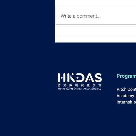
Write a comment...
[Event Recap] HKDAS Career
Day 2025 (Fall)
Progra
Pitch Con
Academy
Internshi