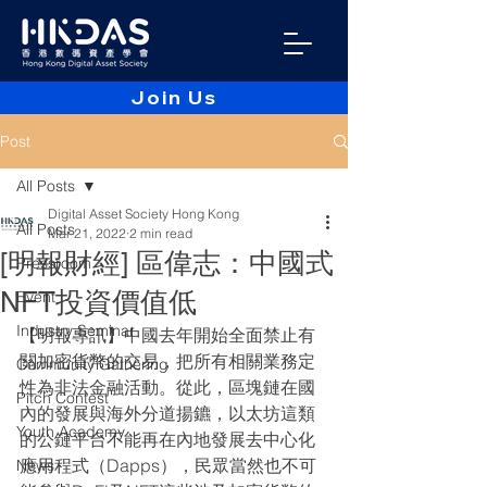
Join Us
Post
All Posts
Digital Asset Society Hong Kong
All Posts
Mar 21, 2022
2 min read
[明報財經] 區偉志：中國式
Pressroom
NFT投資價值低
Event
Industry Seminar
【明報專訊】中國去年開始全面禁止有
關加密貨幣的交易，把所有相關業務定
Community Gathering
性為非法金融活動。從此，區塊鏈在國
Pitch Contest
內的發展與海外分道揚鑣，以太坊這類
Youth Academy
的公鏈平台不能再在內地發展去中心化
應用程式（Dapps），民眾當然也不可
News