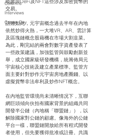
能參與DeFi及NFT這些涉及加密貨幣的
Columns
交易。
Interviews
Career Day
話雖如此，元宇宙概念過去半年在內地
依然炒得火熱，一大堆VR、AR、雲計算
及區塊鏈概念股藉機在市場大割韭菜。
為此，剛完結的兩會對數字資產發表了
一些政策建議，加強監管與鼓勵創新並
舉，成立國家級研發機構，統籌佈局元
宇宙核心技術及建立產業標準。監管方
面主要針對炒作元宇宙房地產圈錢、以
虛擬貨幣非法牟利及炒作NFT概念。
在內地監管環境尚未清晰情况下，互聯
網巨頭傾向伙拍有國家背景的組織共同
開發半公鏈（內地稱「聯盟鏈」），以
解除國家對公鏈的顧慮。像海外的公鏈
平台一樣，聯盟鏈開放給所有程式開發
者使用，但先要獲得批准或註冊。共識