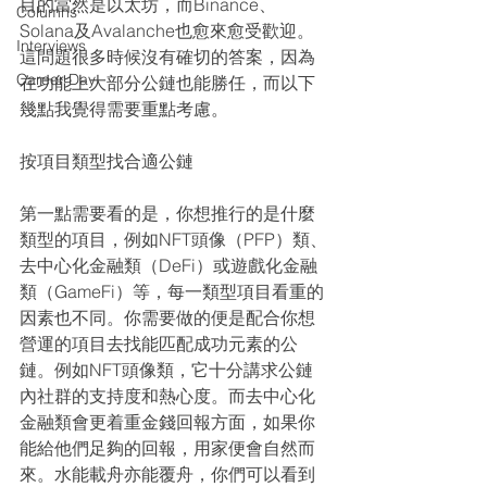
目的當然是以太坊，而Binance、
Columns
Solana及Avalanche也愈來愈受歡迎。
Interviews
這問題很多時候沒有確切的答案，因為
Career Day
在功能上大部分公鏈也能勝任，而以下
幾點我覺得需要重點考慮。
按項目類型找合適公鏈
第一點需要看的是，你想推行的是什麼
類型的項目，例如NFT頭像（PFP）類、
去中心化金融類（DeFi）或遊戲化金融
類（GameFi）等，每一類型項目看重的
因素也不同。你需要做的便是配合你想
營運的項目去找能匹配成功元素的公
鏈。例如NFT頭像類，它十分講求公鏈
內社群的支持度和熱心度。而去中心化
金融類會更着重金錢回報方面，如果你
能給他們足夠的回報，用家便會自然而
來。水能載舟亦能覆舟，你們可以看到