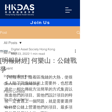
Join Us
Post
All Posts
Digital Asset Society Hong Kong
All Posts
May 23, 2022
1 min read
[明報財經] 何樂山：公鏈戰
Pressroom
爭
Event
Industry Seminar
【明報專訊】隨着區塊鏈的大熱，使很
多人除了區塊鏈技術上需要外，也想透
Community Gathering
過此一相比傳統方法簡單的方式集資以
Pitch Contest
推進他們的項目。當他們設計項目的時
Youth Academy
候一定會遇上一個問題，就是需要選擇
在什麼公鏈上營運他們的項目。最多項
News