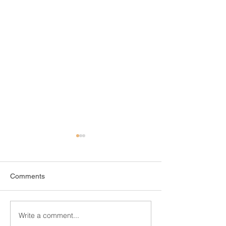
Comments
Write a comment...
Honored to Support the
[Announcement